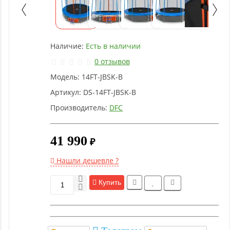
Детское
оборудование
Наличие:
Есть в наличии
Рукоятки
и тяги
0 отзывов
Модель:
14FT-JBSK-B
Аэробика
Артикул:
DS-14FT-JBSK-B
и
Производитель:
DFC
фитнес
41 990
₽
Гимнастическое
оборудование
Нашли дешевле ?
Купить
Функциональный
тренинг