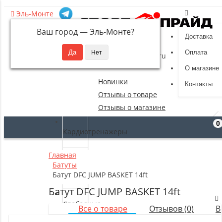
Эль-Монте
Ваш город —
Эль-Монте
?
Доставка
8 (495) 532-94-39
Оплата
sportpride@yandex.ru
О магазине
Новинки
Контакты
Отзывы о товаре
Отзывы о магазине
0
Кардиотренажеры
Главная
Силовые
Батуты
тренажеры
Батут DFC JUMP BASKET 14ft
Батут DFC JUMP BASKET 14ft
Свободные
Все о товаре
Отзывов (0)
В
веса