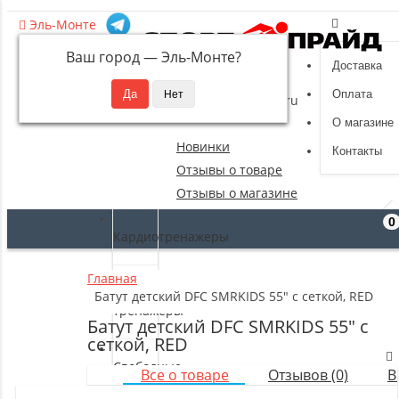
Эль-Монте
Ваш город —
Эль-Монте
?
Доставка
8 (495) 532-94-39
Оплата
sportpride@yandex.ru
О магазине
Новинки
Контакты
Отзывы о товаре
Отзывы о магазине
0
Кардиотренажеры
Главная
Силовые
Батут детский DFC SMRKIDS 55" с сеткой, RED
тренажеры
Батут детский DFC SMRKIDS 55" с
сеткой, RED
Свободные
Все о товаре
Отзывов (0)
В
веса