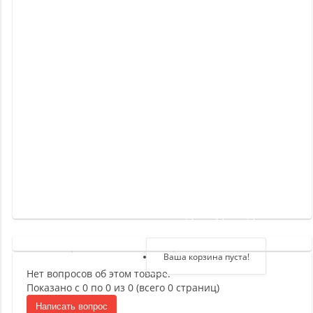
Новинки
Отзывы
о
товаре
Отзывы
о
магазине
Здравствуйте,
войдите в кабинет
Регистрация
Ваша корзина пуста!
Нет вопросов об этом товаре.
Авторизация
Показано с 0 по 0 из 0 (всего 0 страниц)
Написать вопрос