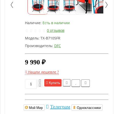
Детское
оборудование
Наличие:
Есть в наличии
Рукоятки
и тяги
0 отзывов
Модель:
TX-B7105FR
Аэробика
Производитель:
DFC
и
фитнес
9 990 ₽
Гимнастическое
Нашли дешевле ?
оборудование
Купить
Функциональный
тренинг
Телеграм
Мой Мир
Одноклассники