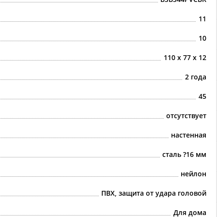
11
10
110 х 77 х 12
2 года
45
отсутствует
настенная
сталь ?16 мм
нейлон
ПВХ, защита от удара головой
Для дома