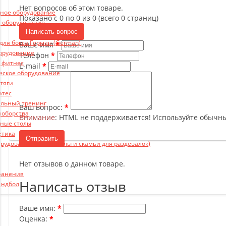
Нет вопросов об этом товаре.
ьное оборудование
Показано с 0 по 0 из 0 (всего 0 страниц)
 оборудование
Написать вопрос
ля бокса Герман (German)
Ваше имя
борудование
Телефон
и фитнес
E-mail
еское оборудование
 тяги
атес
льный тренинг
Ваш вопрос:
ноборства
Внимание
: HTML не поддерживается! Используйте обычны
ные столы
етика
Отправить
рудование (пьедесталы и скамьи для раздевалок)
Нет отзывов о данном товаре.
ранения
Написать отзыв
андбол
Ваше имя:
Оценка: