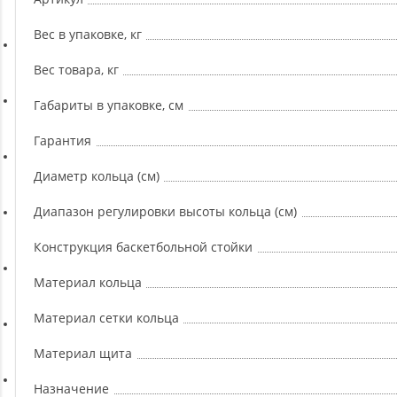
Ремни, Пояса и Упряжи
Вес в упаковке, кг
Сапборды
Вес товара, кг
Габариты в упаковке, см
Волейбол
Гарантия
Системы хранения
Диаметр кольца (см)
Диапазон регулировки высоты кольца (см)
Футбол и гандбол
Конструкция баскетбольной стойки
Материал кольца
Новинки
Материал сетки кольца
Отзывы о товаре
Материал щита
Назначение