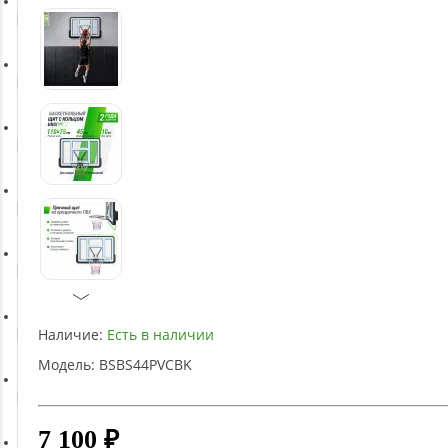
Батуты
Баскетбольное оборудование
Массажное оборудование
Игротека
Детское оборудование
Наличие:
Есть в наличии
Рукоятки и тяги
Модель:
BSBS44PVCBK
Аэробика и фитнес
7 100 ₽