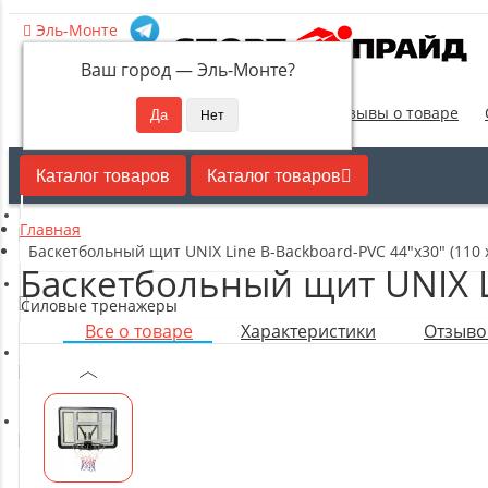
Эль-Монте
Ваш город —
Эль-Монте
?
Новинки
Отзывы о товаре
Каталог товаров
Каталог товаров
Главная
Кардиотренажеры
Баскетбольный щит UNIX Line B-Backboard-PVC 44"x30" (110 х
Баскетбольный щит UNIX Li
Силовые тренажеры
Все о товаре
Характеристики
Отзывов
Свободные веса
Оборудование для настольного тенниса