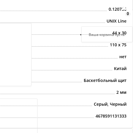
0.120736
0
Здравствуйте,
войдите в кабинет
UNIX Line
44 х 30
Регистрация
Ваша корзина пуста!
Авторизация
110 х 75
нет
Китай
Баскетбольный щит
2 мм
Серый, Черный
4678591131333