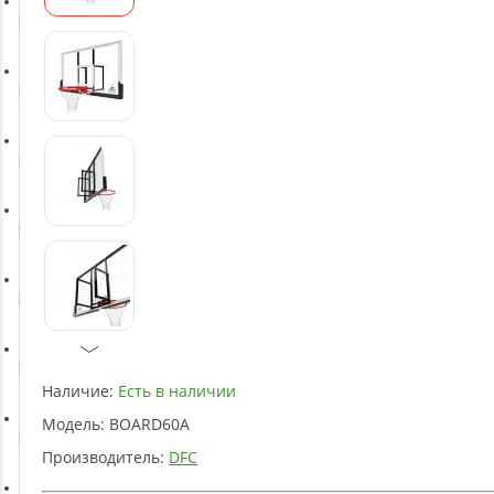
Батуты
Баскетбольное оборудование
Массажное оборудование
Игротека
Детское оборудование
Рукоятки и тяги
Наличие:
Есть в наличии
Модель:
BOARD60A
Аэробика и фитнес
Производитель:
DFC