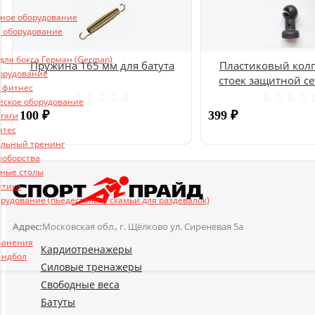
ьное оборудование
 оборудование
ля бокса Герман (German)
Пружина 165 мм для батута
Пластиковый колп
борудование
стоек защитной се
и фитнес
UNIX
еское оборудование
100
₽
399
₽
 тяги
атес
льный тренинг
Купить
ноборства
ные столы
етика
рудование (пьедесталы и скамьи для раздевалок)
Адрес:
Московская обл., г. Щёлково ул. Сиреневая 5а
ранения
Кардиотренажеры
андбол
Силовые тренажеры
Свободные веса
Батуты