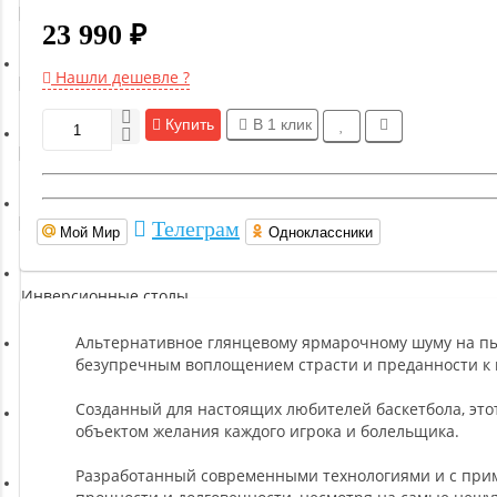
Гимнастическое оборудование
23 990 ₽
Нашли дешевле ?
Функциональный тренинг
Купить
В 1 клик
Йога и пилатес
Бокс и единоборства
Телеграм
Мой Мир
Одноклассники
Инверсионные столы
Альтернативное глянцевому ярмарочному шуму на пыл
безупречным воплощением страсти и преданности к и
Легкая атлетика
Созданный для настоящих любителей баскетбола, эт
объектом желания каждого игрока и болельщика.
Прочее оборудование (пьедесталы и скамьи для раздевалок)
Разработанный современными технологиями и с при