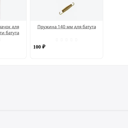
ачок для
Пружина 140 мм для батута
ти батута
100
₽
Купить
Купить