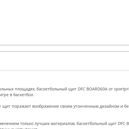
ьных площадях, баскетбольный щит DFC BOARD60A от sportprid
гре в баскетбол.
от щит поражает воображение своим утонченным дизайном и бе
менением только лучших материалов, баскетбольный щит DFC