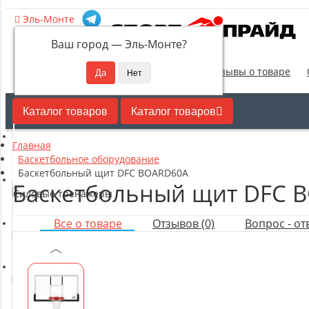
Эль-Монте
Ваш город —
Эль-Монте
?
Новинки
Отзывы о товаре
Каталог товаров
Каталог товаров
Главная
Кардиотренажеры
Баскетбольное оборудование
Баскетбольный щит DFC BOARD60A
Баскетбольный щит DFC 
Силовые тренажеры
Все о товаре
Отзывов (0)
Вопрос - отв
Свободные веса
Оборудование для настольного тенниса