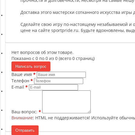
прочности и долговечности, несмотря на самые неш
Ремни, Пояса и Упряжи
Доставка этого мастерски сотканного искусства игры 
Сапборды
Сделайте свою игру по-настоящему незабываемой и 
цене на сайте sportpride.ru. Будьте вдохновлены, вы
Волейбол
Нет вопросов об этом товаре.
Показано с 0 по 0 из 0 (всего 0 страниц)
Системы хранения
Написать вопрос
Ваше имя
Футбол и гандбол
Телефон
E-mail
Новинки
Ваш вопрос:
Отзывы о товаре
Внимание
: HTML не поддерживается! Используйте обычны
Отправить