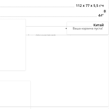
112 х 77 х 5,5 см
0
Здравствуйте,
44"
войдите в кабинет
Китай
Регистрация
Ваша корзина пуста!
Авторизация