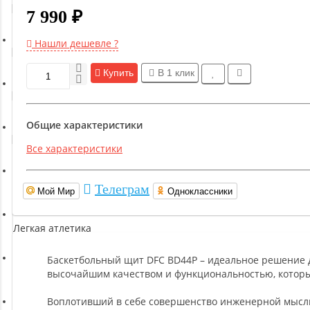
Гимнастическое оборудование
7 990 ₽
Нашли дешевле ?
Функциональный тренинг
Купить
В 1 клик
Йога и пилатес
Общие характеристики
Бокс и единоборства
Все характеристики
Инверсионные столы
Телеграм
Мой Мир
Одноклассники
Легкая атлетика
Баскетбольный щит DFC BD44P – идеальное решение дл
Прочее оборудование (пьедесталы и скамьи для раздевалок)
высочайшим качеством и функциональностью, которы
Воплотивший в себе совершенство инженерной мысли