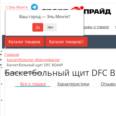
Эль-Монте
Ваш город —
Эль-Монте
?
Новинки
Отзывы о товаре
Каталог товаров
Каталог товаров
Главная
Кардиотренажеры
Баскетбольное оборудование
Баскетбольный щит DFC BD44P
Баскетбольный щит DFC 
Силовые тренажеры
Все о товаре
Характеристики
Отзывов
Свободные веса
Оборудование для настольного тенниса