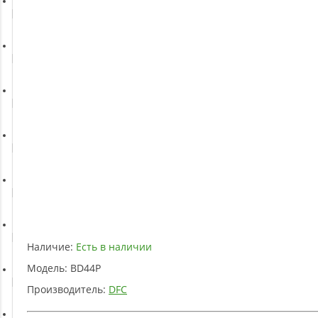
Батуты
Баскетбольное оборудование
Массажное оборудование
Игротека
Детское оборудование
Рукоятки и тяги
Наличие:
Есть в наличии
Модель:
BD44P
Аэробика и фитнес
Производитель:
DFC