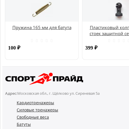
Пружина 165 мм для батута
Пластиковый колп
стоек защитной се
UNIX
100
₽
399
₽
Купить
Адрес:
Московская обл., г. Щёлково ул. Сиреневая 5а
Кардиотренажеры
Силовые тренажеры
Свободные веса
Батуты