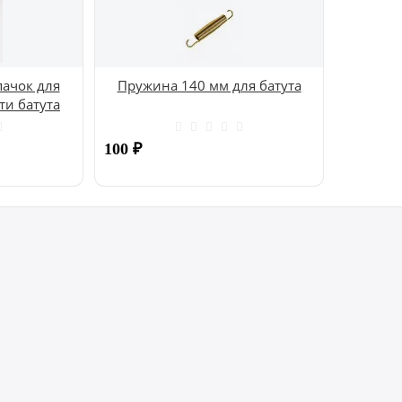
ачок для
Пружина 140 мм для батута
ти батута
100
₽
Купить
Купить