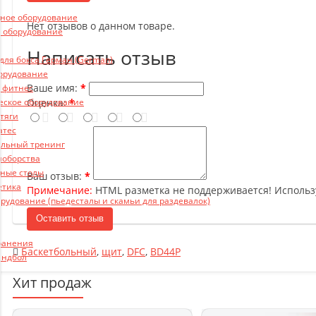
ьное оборудование
Нет отзывов о данном товаре.
 оборудование
Написать отзыв
ля бокса Герман (German)
борудование
Ваше имя:
и фитнес
Оценка:
еское оборудование
 тяги
атес
льный тренинг
ноборства
ные столы
Ваш отзыв:
етика
Примечание:
HTML разметка не поддерживается! Использ
рудование (пьедесталы и скамьи для раздевалок)
Оставить отзыв
ранения
Баскетбольный
,
щит
,
DFC
,
BD44P
андбол
Хит продаж