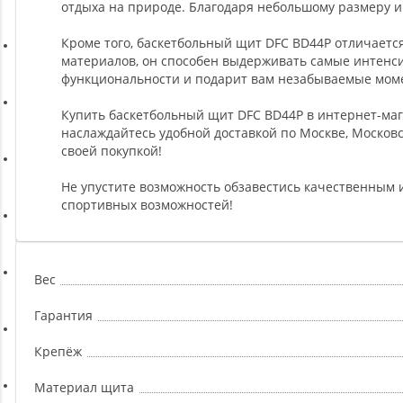
Ремни, Пояса и Упряжи
отдыха на природе. Благодаря небольшому размеру и
Кроме того, баскетбольный щит DFC BD44P отличает
материалов, он способен выдерживать самые интенси
Сапборды
функциональности и подарит вам незабываемые мом
Купить баскетбольный щит DFC BD44P в интернет-магаз
Волейбол
наслаждайтесь удобной доставкой по Москве, Москов
своей покупкой!
Системы хранения
Не упустите возможность обзавестись качественным 
спортивных возможностей!
Футбол и гандбол
Вес
Новинки
Гарантия
Отзывы о товаре
Крепёж
Материал щита