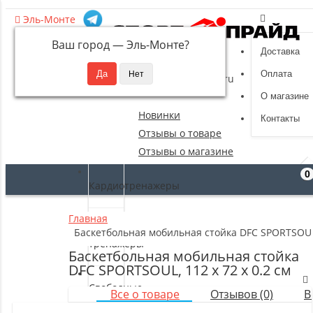
Эль-Монте
Ваш город —
Эль-Монте
?
Доставка
8 (495) 532-94-39
Оплата
sportpride@yandex.ru
О магазине
Новинки
Контакты
Отзывы о товаре
Отзывы о магазине
0
Кардиотренажеры
Главная
Силовые
Баскетбольная мобильная стойка DFC SPORTSOUL, 
тренажеры
Баскетбольная мобильная стойка
DFC SPORTSOUL, 112 х 72 x 0.2 см
Свободные
Все о товаре
Отзывов (0)
В
веса