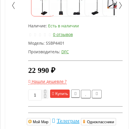
Детское
оборудование
Наличие:
Есть в наличии
Рукоятки
и тяги
0 отзывов
Модель:
SSBP4401
Аэробика
Производитель:
DFC
и
фитнес
22 990 ₽
Гимнастическое
Нашли дешевле ?
оборудование
Купить
Функциональный
тренинг
Телеграм
Мой Мир
Одноклассники