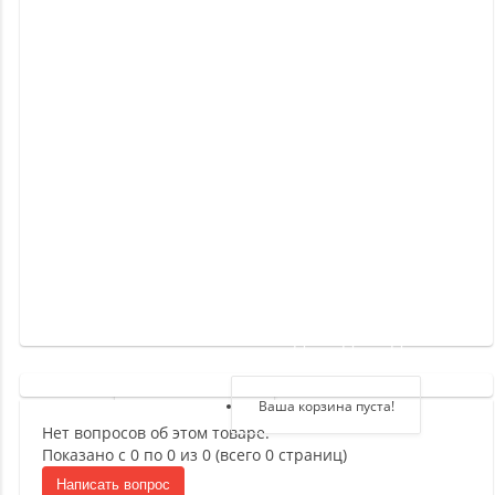
Новинки
Отзывы
о
товаре
Отзывы
о
магазине
Здравствуйте,
войдите в кабинет
Регистрация
Ваша корзина пуста!
Нет вопросов об этом товаре.
Авторизация
Показано с 0 по 0 из 0 (всего 0 страниц)
Написать вопрос