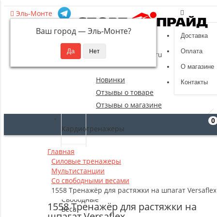
Эль-Монте
Ваш город —
Эль-Монте
?
Доставка
8 (495) 532-94-39
Оплата
sportpride@yandex.ru
О магазине
Новинки
Контакты
Отзывы о товаре
Отзывы о магазине
0
Кардиотренажеры
Главная
Силовые
Силовые тренажеры
тренажеры
Мультистанции
Со свободными весами
1558 Тренажёр для растяжки на шпагат Versaflex
Свободные
1558 Тренажёр для растяжки на
веса
шпагат Versaflex