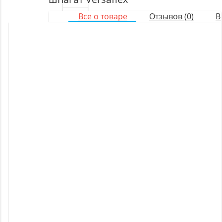
Все о товаре
Отзывов (0)
В
Оборудование
для
настольного
тенниса
Батуты
Баскетбольное
оборудование
Массажное
оборудование
Игротека