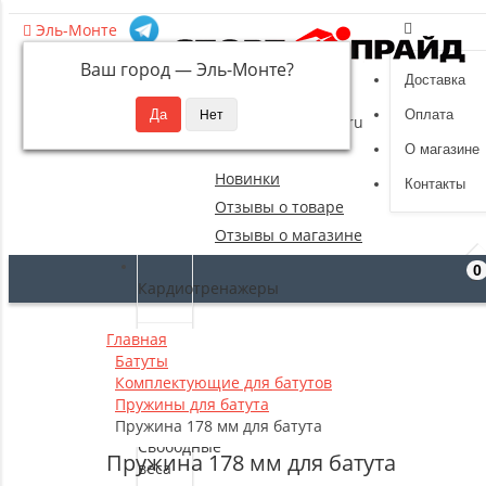
Эль-Монте
Ваш город —
Эль-Монте
?
Доставка
8 (495) 532-94-39
Оплата
sportpride@yandex.ru
О магазине
Новинки
Контакты
Отзывы о товаре
Отзывы о магазине
0
Кардиотренажеры
Главная
Силовые
Батуты
тренажеры
Комплектующие для батутов
Пружины для батута
Пружина 178 мм для батута
Свободные
Пружина 178 мм для батута
веса