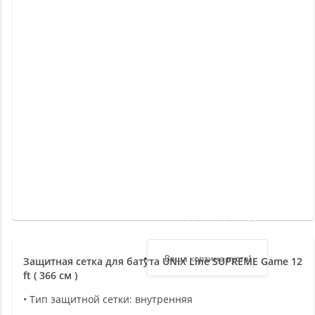
Новинки
Отзывы
о
товаре
Отзывы
о
магазине
Здравствуйте,
войдите в кабинет
Регистрация
Ваша корзина пуста!
Защитная сетка для батута UNIX Line SUPREME Game 12
ft ( 366 см )
Авторизация
• Тип защитной сетки: внутренняя