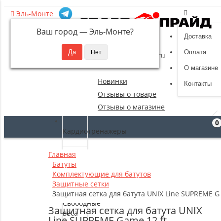
Эль-Монте
Ваш город —
Эль-Монте
?
Доставка
8 (495) 532-94-39
Оплата
sportpride@yandex.ru
О магазине
Новинки
Контакты
Отзывы о товаре
Отзывы о магазине
0
Кардиотренажеры
Главная
Силовые
Батуты
тренажеры
Комплектующие для батутов
Защитные сетки
Защитная сетка для батута UNIX Line SUPREME G
Свободные
Защитная сетка для батута UNIX
веса
Line SUPREME Game 12 ft